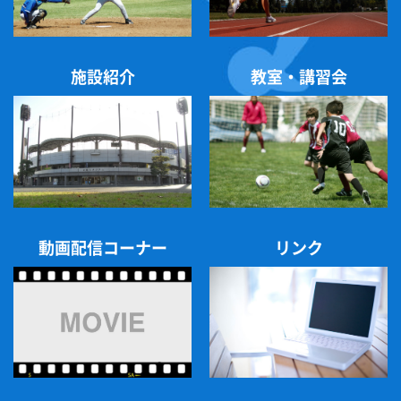
変更後：令和８年６月11日(木) 東調布公園野
球場
※詳細は
こちら
をご覧ください。
施設紹介
教室・講習会
2026/06/01
お知らせ
6/3(水)はつらつ体操教室の中止について
台風の影響により、以下の教室を中止いたしま
す。
動画配信コーナー
リンク
９：30～「はつらつ体操教室」
10：45～「はつらつ体操教室(やさしめ)」
今回分の費用につきましては、別途ご連絡いた
します。
ご理解の程よろしくお願いいたします。