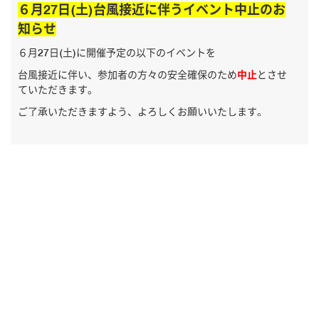
６月27日(土)台風接近に伴うイベント中止のお
知らせ
６月27日(土)に開催予定の以下のイベントを
台風接近に伴い、参加者の方々の安全確保のため
中止
とさせ
ていただきます。
ご了承いただきますよう、よろしくお願いいたします。
＜中止イベント一覧＞
○区民スポーツ大会 バスケットボール大会＠大森スポーツ
センター
○健康体操教室 カキラ教室＠六郷地域力推進センター
○健康体操教室 高齢者健康体操教室＠大森東福祉園
○大森スポーツセンター自主事業
チャレンジステップ（当日参加型）＠大森スポーツセンタ
ー