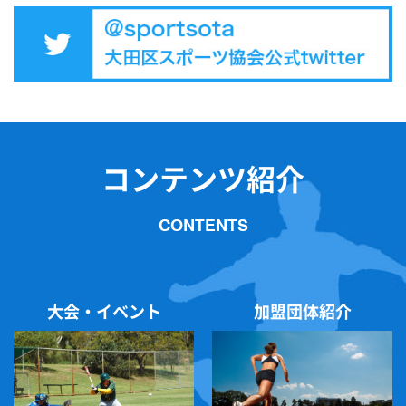
2026/06/05
お知らせ
6月7日(日)
16：30～17：30「
ふる浜
ビーチサ
ンセットヨガ」中止のお知らせ
天候不良が見込まれるため中止とさせていただ
きます。
ご理解のほどよろしくお願いいたします。
コンテンツ紹介
2026/06/02
お知らせ
CONTENTS
第79回区民スポーツ大会春季グラウンド・ゴ
ルフ大会の日程が
台風の影響で延期となり、予備日での実施とな
大会・イベント
加盟団体紹介
りました。
変更前：令和８年６月４日(木) 東調布公園野
球場